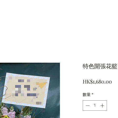
特色開張花籃 
價
HK$1,680.00
格
數量
*