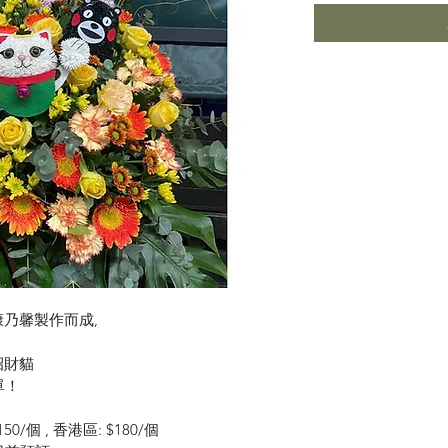
乃馨製作而成,
招財貓
下單！
50/個 , 香港區: $180/個