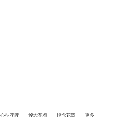
；祝賀花籃；送禮花束
念心型花牌
悼念花圈
悼念花籃
更多