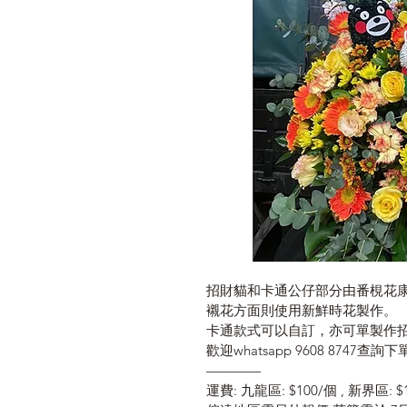
招財貓和卡通公仔部分由番梘花康
襯花方面則使用新鮮時花製作。
卡通款式可以自訂，亦可單製作
歡迎whatsapp 9608 8747查詢
————
運費: 九龍區: $100/個 , 新界區: $1