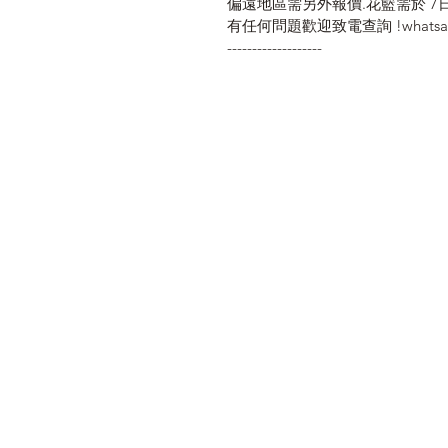
偏遠地區需另外報價.花籃需於 7
有任何問題歡迎致電查詢 !whatsapp 
-------------------