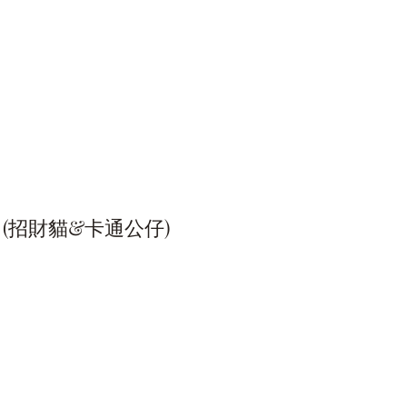
(招財貓&卡通公仔)