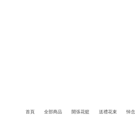
日
昇花店
Sunr
ise
Florist
帛事花籃；白事花牌；公仔花牌；特色花圈；開張花籃
首頁
全部商品
開張花籃
送禮花束
悼