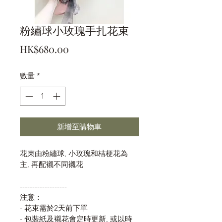
粉繡球小玫瑰手扎花束
價
HK$680.00
格
數量
*
新增至購物車
花束由粉繡球, 小玫瑰和桔梗花為
主, 再配襯不同襯花
-------------------
注意：
- 花束需於2天前下單
- 包裝紙及襯花會定時更新, 或以時