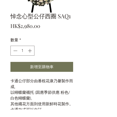
悼念心型公仔西圈 SAQ1
價
HK$2,980.00
格
數量
*
新增至購物車
卡通公仔部分由番梘花康乃馨製作而
成,
以蝴蝶蘭襯托 (因應季節供應 粉色/
白色蝴蝶蘭),
其他襯花方面則使用新鮮時花製作。
卡通款式可以自訂
歡迎whatsapp 9608 8747查詢下